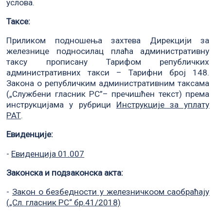
услова.
Таксе:
Приликом подношења захтева Дирекцији за
железнице подносилац плаћа административну
таксу прописану Тарифом републичких
административних такси – Тарифни број 148.
Закона о републичким административним таксама
(„Службени гласник РС”– пречишћен текст) према
инструкцијама у рубрици
Инструкције за уплату
РАТ
.
Евиденције:
-
Евиденција 01.007
Законска и подзаконска акта:
-
Закон о безбедности у железничкоом саобраћају
(„Сл. гласник РС“ бр.41/2018)