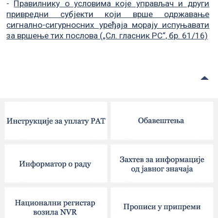
-
Правилнику о условима које управљач и други
привредни субјекти који врше одржавање
сигнално-сигурносних уређаја морају испуњавати
за вршење тих послова („Сл. гласник РС“, бр. 61/16)