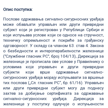
Опис поступка:
Послове одржавања сигнално-сигурносних уређаја
може обављати управљач или други привредни
субјект који је регистрован у Републици Србији и
који испуњава услове који се односе на стручност,
техничку опремљеност и покриће за грађанску
одговорност. У складу са чланом 63. став 4. Закона
о безбедности и интероперабилности железнице
("Службени гласник РС", број 104/13), Дирекција за
железнице је прописала ове услове у Правилнику о
условима које управљач и други привредни
субјекти који врше одржавање сигнално-
сигурносних уређаја морају испуњавати за вршење
тих послова („Сл. гласник РС“, бр. 61/16). Управљач
или други привредни субјект могу да поднесу
захтев за добијање сертификата за одржавање
сигнално-сигурносних уређаја. Дирекција за
железнице у поступку одлучује о испуњености