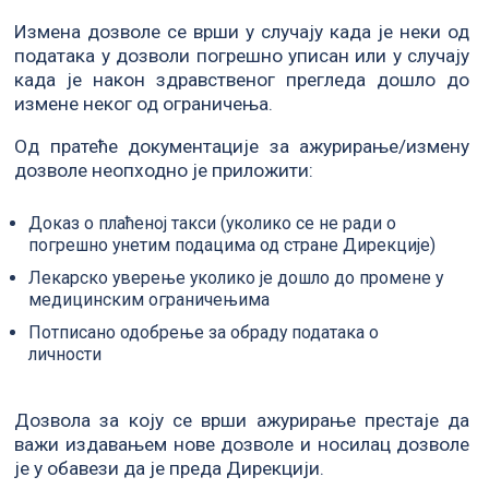
Измена дозволе се врши у случају када је неки од
података у дозволи погрешно уписан или у случају
када је након здравственог прегледа дошло до
измене неког од ограничења.
Од пратеће документације за ажурирање/измену
дозволе неопходно је приложити:
Доказ о плаћеној такси (уколико се не ради о
погрешно унетим подацима од стране Дирекције)
Лекарско уверење уколико је дошло до промене у
медицинским ограничењима
Потписано одобрење за обраду података о
личности
Дозвола за коју се врши ажурирање престаје да
важи издавањем нове дозволе и носилац дозволе
је у обавези да је преда Дирекцији.