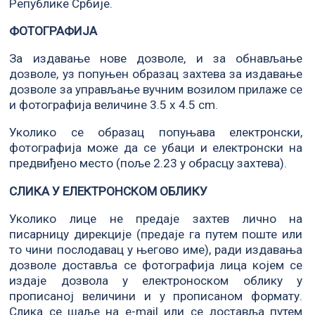
Републике Србије.
ФОТОГРАФИЈА
За издавање нове дозволе, и за обнављање
дозволе, уз попуњен образац захтева за издавање
дозволе за управљање вучним возилом прилаже се
и фотографија величине 3.5 x 4.5 cm.
Уколико се образац попуњава електронски,
фотографија може да се убаци и електронски на
предвиђено место (поље 2.23 у обрасцу захтева).
СЛИКА У ЕЛЕКТРОНСКОМ ОБЛИКУ
Уколико лице не предаје захтев лично на
писарницу дирекције (предаје га путем поште или
то чини послодавац у његово име), ради издавања
дозволе доставља се фотографија лица којем се
издаје дозвола у електроноском облику у
прописаној величини и у прописаном формату.
Слика се шаље на e-mail или се доставља путем