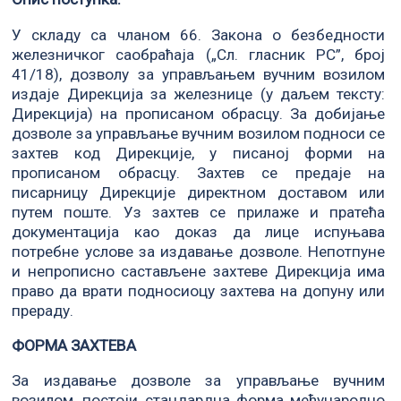
У складу са чланом 66. Закона о безбедности
железничког саобраћаја („Сл. гласник РС”, број
41/18), дозволу за управљањем вучним возилом
издаје Дирекција за железнице (у даљем тексту:
Дирекција) на прописаном обрасцу. За добијање
дозволе за управљање вучним возилом подноси се
захтев код Дирекције, у писаној форми на
прописаном обрасцу. Захтев се предаје на
писарницу Дирекције директном доставом или
путем поште. Уз захтев се прилаже и пратећа
документација као доказ да лице испуњава
потребне услове за издавање дозволе. Непотпуне
и непрописно састављене захтеве Дирекција има
право да врати подносиоцу захтева на допуну или
прераду.
ФОРМА ЗАХТЕВА
За издавање дозволе за управљање вучним
возилом, постоји стандардна форма међународно