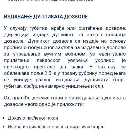
ИЗДАВАЊЕ ДУПЛИКАТА ДОЗВОЛЕ
У случају губитка, крађе или оштећења дозволе,
Дирекција издаје дупликат на захтев носиоца
дозволе. Дупликат дозволе се издаје на основу
прописно попуњеног захтева за издавање дозволе
за управљање вучним возилом, уз евентуално
прилагање лекарског уверења уколико је
претходно престало да важи. У захтеву се
обележава поље 2.5, а у празну рубрику поред њега
се уписује разлог издавања дупликата (нпр.:
губитак, крађа, ненамерно уништење и сл.).
Од пратеће документације за издавање дупликата
дозволе неопходно је приложити:
Доказ о плаћеној такси
Извод из личне карте или копија личне карте