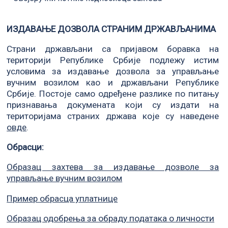
ИЗДАВАЊЕ ДОЗВОЛА СТРАНИМ ДРЖАВЉАНИМА
Страни држављани са пријавом боравка на
територији Републике Србије подлежу истим
условима за издавање дозвола за управљање
вучним возилом као и држављани Републике
Србије. Постоје само одређене разлике по питању
признавања докумената који су издати на
територијама страних држава које су наведене
овде
.
Обрасци:
Образац захтева за издавање дозволе за
управљање вучним возилом
Пример обрасца уплатнице
Образац одобрења за обраду података о личности