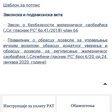
Шаблон за потпис
Законска и подзаконска акта:
-
Закон о безбедности железничког саобраћаја
(„Сл. гласник РС“ бр.41/2018) члан 66
-
Правилник о обрасцу дозволе за управљање
вучним возилом, обрасцу додатног уверења и
обрасцу дозволе за регулисање железничког
саобраћаја („Службени гласник РСˮ број 6/20 од 24.
јануара 2020. године)