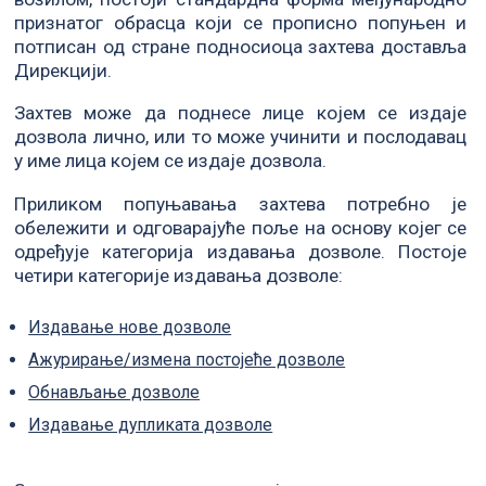
признатог обрасца који се прописно попуњен и
потписан од стране подносиоца захтева доставља
Дирекцији.
Захтев може да поднесе лице којем се издаје
дозвола лично, или то може учинити и послодавац
у име лица којем се издаје дозвола.
Приликом попуњавања захтева потребно је
обележити и одговарајуће поље на основу којег се
одређује категорија издавања дозволе. Постоје
четири категорије издавања дозволе:
Издавање нове дозволе
Ажурирање/измена постојеће дозволе
Обнављање дозволе
Издавање дупликата дозволе