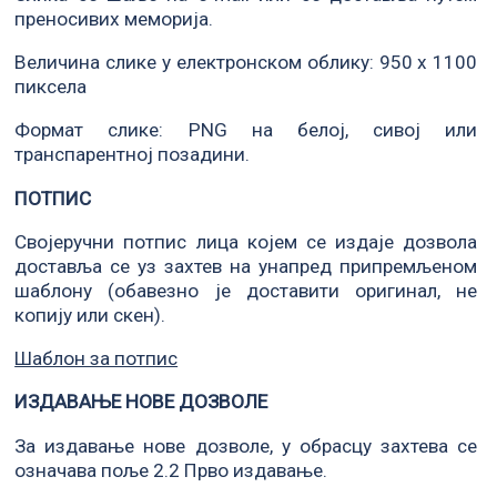
преносивих меморија.
Величина слике у електронском облику: 950 x 1100
пиксела
Формат слике: PNG на белој, сивој или
транспарентној позадини.
ПОТПИС
Својеручни потпис лица којем се издаје дозвола
доставља се уз захтев на унапред припремљеном
шаблону (обавезно је доставити оригинал, не
копију или скен).
Шаблон за потпис
ИЗДАВАЊЕ НОВЕ ДОЗВОЛЕ
За издавање нове дозволе, у обрасцу захтева се
означава поље 2.2 Прво издавање.