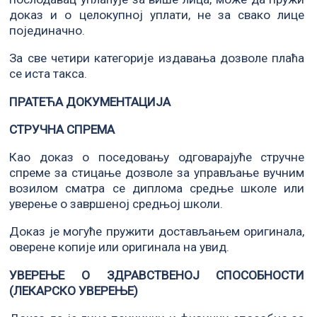
доказ и о целокупној уплати, не за свако лице
појединачно.
За све четири категорије издавања дозволе плаћа
се иста такса.
ПРАТЕЋА ДОКУМЕНТАЦИЈА
СТРУЧНА СПРЕМА
Као доказ о поседовању одговарајуће стручне
спреме за стицање дозволе за управљање вучним
возилом сматра се диплома средње школе или
уверење о завршеној средњој школи.
Доказ је могуће пружити достављањем оригинала,
оверене копије или оригинала на увид.
УВЕРЕЊЕ О ЗДРАВСТВЕНОЈ СПОСОБНОСТИ
(ЛЕКАРСКО УВЕРЕЊЕ)