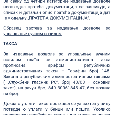
За сваку од четири категорије издавања дозволе
неопходна пратећа документација се разликује, а
списак и детаљан опис пратеће документације дат
је у одељку „ПРАТЕЋА ДОКУМЕНТАЦИЈА”.
Образац захтева за издавање дозволе за
управљање вучним возилом
ТАКСА:
За издавање дозволе за управљање вучним
возилом плаћа се административна такса
прописана Тарифом републичких
административних такси – Тарифни број 148.
Закона о републичким административним таксама
( „Службени гласник РС”, број 43/03 – основни
текст), на рачун број 840-30961845-47, без позива
на број.
Доказ о уплати таксе доставља се уз захтев у виду
потврде о уплати у банци или пошти. Уколико
послодавац уплаћује за више лица, може да пружи