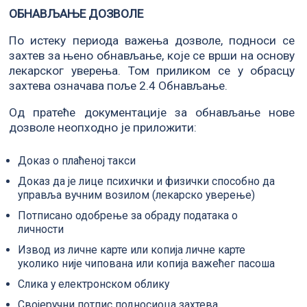
ОБНАВЉАЊЕ ДОЗВОЛЕ
По истеку периода важења дозволе, подноси се
захтев за њено обнављање, које се врши на основу
лекарског уверења. Том приликом се у обрасцу
захтева означава поље 2.4 Обнављање.
Од пратеће документације за обнављање нове
дозволе неопходно је приложити:
Доказ о плаћеној такси
Доказ да је лице психички и физички способно да
управља вучним возилом (лекарско уверење)
Потписано одобрење за обраду података о
личности
Извод из личне карте или копија личне карте
уколико није чипована или копија важећег пасоша
Слика у електронском облику
Својеручни потпис подносиоца захтева