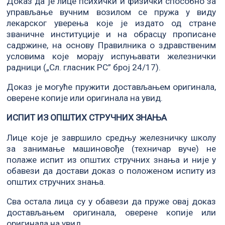
Доказ да је лице психички и физички способно за
управљање вучним возилом се пружа у виду
лекарског уверења које је издато од стране
званичне институције и на обрасцу прописане
садржине, на основу Правилника о здравственим
условима које морају испуњавати железнички
радници („Сл. гласник РС” број 24/17).
Доказ је могуће пружити достављањем оригинала,
оверене копије или оригинала на увид.
ИСПИТ ИЗ ОПШТИХ СТРУЧНИХ ЗНАЊА
Лице које је завршило средњу железничку школу
за занимање машиновође (техничар вуче) не
полаже испит из општих стручних знања и није у
обавези да достави доказ о положеном испиту из
општих стручних знања.
Сва остала лица су у обавези да пруже овај доказ
достављањем оригинала, оверене копије или
оригинала на увид.