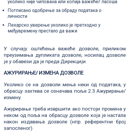
уколико није чипована или копија важећег пасоша
Потписано одобрење за обраду података о
личности
Лекарско уверење уколико је претходно у
међувремену престало да важи
У случају оштећења важеће дозволе, приликом
преузимања дупликата дозволе, носилац дозволе
је у обавези да је преда Дирекцији.
АЖУРИРАЊЕ/ ИЗМЕНА ДОЗВОЛЕ
Уколико се на дозволи мења неки од података, у
обрасцу захтева се означава поље 2.3 Ажурирање/
измену.
Ажурирање треба извршити ако постоји промена у
неком од поља на обрасцу дозволе која је настала
након издавања дозволе (нпр. референтни број
запосленог).