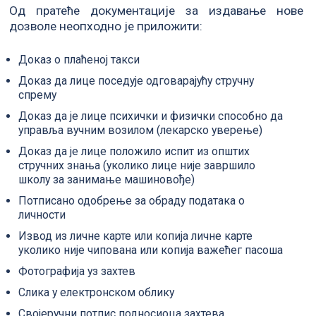
Од пратеће документације за издавање нове
дозволе неопходно је приложити:
Доказ о плаћеној такси
Доказ да лице поседује одговарајућу стручну
спрему
Доказ да је лице психички и физички способно да
управља вучним возилом (лекарско уверење)
Доказ да је лице положило испит из општих
стручних знања (уколико лице није завршило
школу за занимање машиновође)
Потписано одобрење за обраду података о
личности
Извод из личне карте или копија личне карте
уколико није чипована или копија важећег пасоша
Фотографија уз захтев
Слика у електронском облику
Својеручни потпис подносиоца захтева