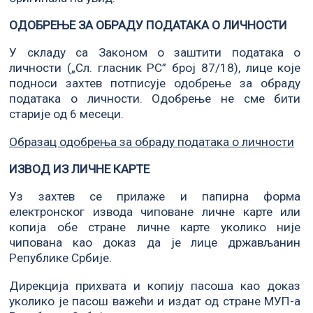
ОДОБРЕЊЕ ЗА ОБРАДУ ПОДАТАКА О ЛИЧНОСТИ
У складу са Законом о заштити података о
личности („Сл. гласник РС” број 87/18), лице које
подноси захтев потписује одобрење за обраду
података о личности. Одобрење не сме бити
старије од 6 месеци.
Образац одобрења за обраду података о личности
ИЗВОД ИЗ ЛИЧНЕ КАРТЕ
Уз захтев се прилаже и папирна форма
електронског извода чиповане личне карте или
копија обе стране личне карте уколико није
чипована као доказ да је лице држављанин
Републике Србије.
Дирекција прихвата и копију пасоша као доказ
уколико је пасош важећи и издат од стране МУП-а